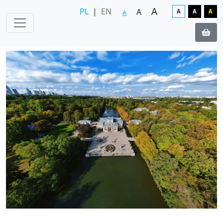
A
PL
|
EN
A
A
A
A
A