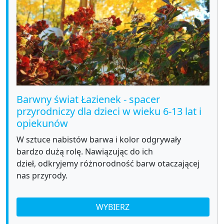
Barwny świat Łazienek - spacer
przyrodniczy dla dzieci w wieku 6-13 lat i
opiekunów
W sztuce nabistów barwa i kolor odgrywały
bardzo dużą rolę. Nawiązując do ich
dzieł, odkryjemy różnorodność barw otaczającej
nas przyrody.
WYBIERZ