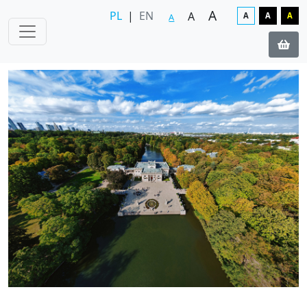
A
PL
|
EN
A
A
A
A
A