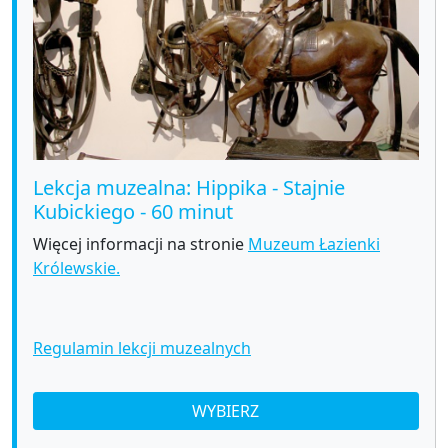
Lekcja muzealna: Hippika - Stajnie
Kubickiego - 60 minut
Więcej informacji na stronie
Muzeum Łazienki
Królewskie.
Regulamin lekcji muzealnych
WYBIERZ