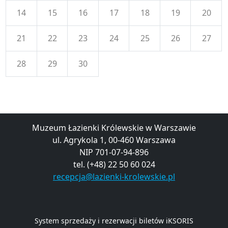
14
15
16
17
18
19
20
21
22
23
24
25
26
27
28
29
30
Muzeum Łazienki Królewskie w Warszawie
ul. Agrykola 1, 00-460 Warszawa
NIP 701-07-94-896
tel. (+48) 22 50 60 024
recepcja@lazienki-krolewskie.pl
System sprzedaży i rezerwacji biletów iKSORIS