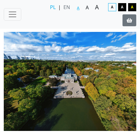
A
PL
|
EN
A
A
A
A
A