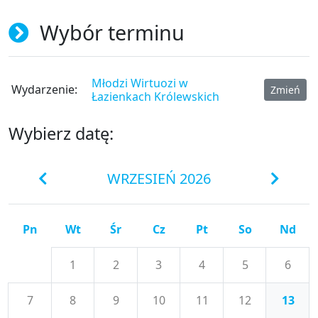
Wybór terminu
Młodzi Wirtuozi w
Wydarzenie:
Zmień
Łazienkach Królewskich
Wybierz datę:
WRZESIEŃ 2026
Pn
Wt
Śr
Cz
Pt
So
Nd
1
2
3
4
5
6
7
8
9
10
11
12
13