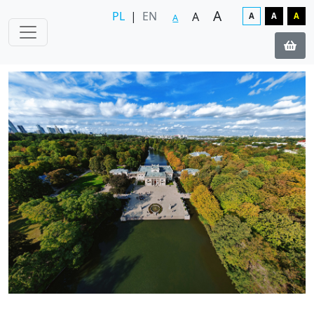
A
PL
|
EN
A
A
A
A
A