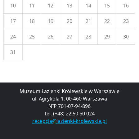
10
11
12
13
14
15
16
17
18
19
20
21
22
23
24
25
26
27
28
29
30
31
Muzeum Łazienki Królewskie w Warszawie
ul. Agrykola 1, 00-460 Warszawa
NIP 701-07-94-896
tel. (+48) 22 50 60 024
recepcja@lazienki-krolewskie.pl