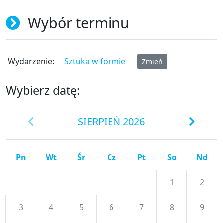
Wybór terminu
Wydarzenie:
Sztuka w formie
Zmień
Wybierz datę:
SIERPIEŃ 2026
Pn
Wt
Śr
Cz
Pt
So
Nd
1
2
3
4
5
6
7
8
9